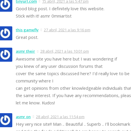
tinyurl.com
15 abril, 2021 a las 5:47 pm
Good blog post. I definitely love this website.
Stick with it! asmr 0mniartist
this gamefly
27 abril, 2021 a las 9:16 pm
Great post.
asmr their
28 abril, 2021 a las 10:01 pm
Awesome site you have here but I was wondering if
you knew of any user discussion forums that
cover the same topics discussed here? I’d really love to be 
community where I
can get opinions from other knowledgeable individuals tha
the same interest. If you have any recommendations, plea
let me know. Kudos!
asmr on
28 abril, 2021 a las 11:54 pm
Hey very nice site!! Man .. Beautiful .. Superb .. I’ll bookmark