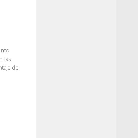
onto
n las
ntaje de