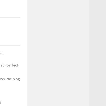
am
that «perfect
ion, the blog
m