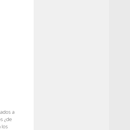
vados a
os ¿de
 los