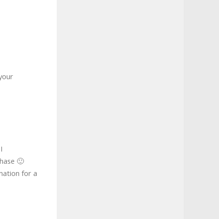
your
I
phase 🙂
rmation for a