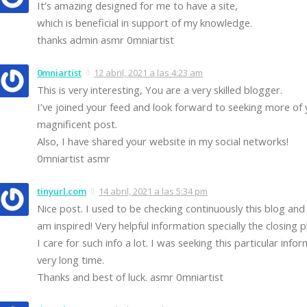
It’s amazing designed for me to have a site,
which is beneficial in support of my knowledge.
thanks admin asmr 0mniartist
0mniartist
12 abril, 2021 a las 4:23 am
This is very interesting, You are a very skilled blogger.
I’ve joined your feed and look forward to seeking more of 
magnificent post.
Also, I have shared your website in my social networks!
0mniartist asmr
tinyurl.com
14 abril, 2021 a las 5:34 pm
Nice post. I used to be checking continuously this blog and 
am inspired! Very helpful information specially the closing 
I care for such info a lot. I was seeking this particular info
very long time.
Thanks and best of luck. asmr 0mniartist