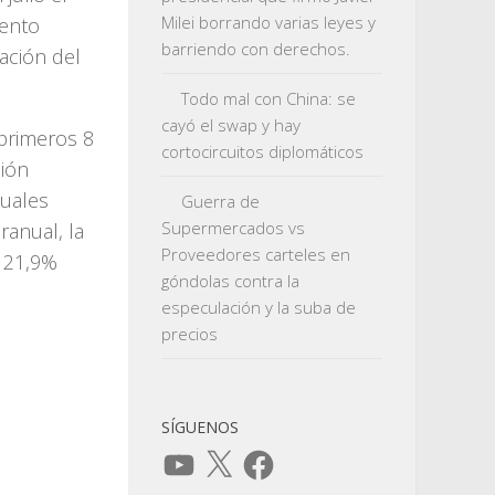
Milei borrando varias leyes y
mento
barriendo con derechos.
ación del
Todo mal con China: se
cayó el swap y hay
primeros 8
cortocircuitos diplomáticos
ción
tuales
Guerra de
Supermercados vs
ranual, la
Proveedores carteles en
o 21,9%
góndolas contra la
especulación y la suba de
precios
SÍGUENOS
YouTube
X
Facebook