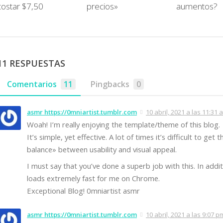
costar $7,50
precios»
aumentos?
11 RESPUESTAS
Comentarios
11
Pingbacks
0
asmr https://0mniartist.tumblr.com
10 abril, 2021 a las 11:31 
Woah! I’m really enjoying the template/theme of this blog.
It’s simple, yet effective. A lot of times it’s difficult to get 
balance» between usability and visual appeal.
I must say that you’ve done a superb job with this. In addit
loads extremely fast for me on Chrome.
Exceptional Blog! 0mniartist asmr
asmr https://0mniartist.tumblr.com
10 abril, 2021 a las 9:07 p