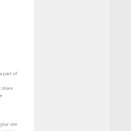
a part of
t share
se
 your site