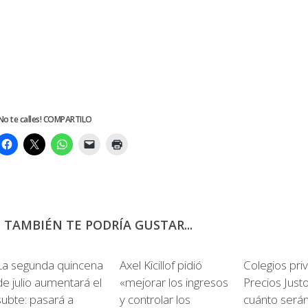
No te calles! COMPARTILO
TAMBIÉN TE PODRÍA GUSTAR...
0
La segunda quincena
Axel Kicillof pidió
Colegios pri
de julio aumentará el
«mejorar los ingresos
Precios Just
subte: pasará a
y controlar los
cuánto serán