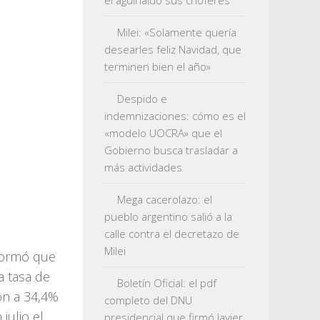
el aguinaldo sus choferes
Milei: «Solamente quería
desearles feliz Navidad, que
terminen bien el año»
Despido e
indemnizaciones: cómo es el
«modelo UOCRA» que el
Gobierno busca trasladar a
más actividades
Mega cacerolazo: el
pueblo argentino salió a la
calle contra el decretazo de
Milei
nformó que
a tasa de
Boletín Oficial: el pdf
ión a 34,4%
completo del DNU
julio el
presidencial que firmó Javier