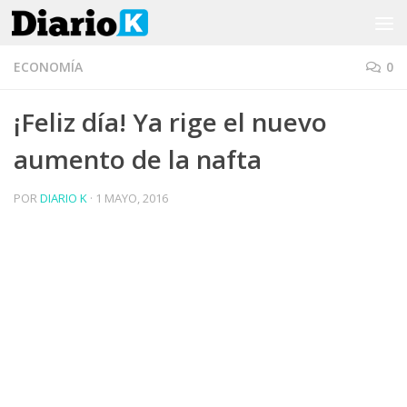
Saltar al contenido
ECONOMÍA
0
¡Feliz día! Ya rige el nuevo
aumento de la nafta
POR
DIARIO K
·
1 MAYO, 2016