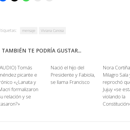
Etiquetas:
mensaje
Viviana Canosa
TAMBIÉN TE PODRÍA GUSTAR...
(AUDIO) Tomás
Nació el hijo del
Nora Cortiñas
méndez picante e
Presidente y Fabiola,
Milagro Sala 
irónico «¿Lanata y
se llama Francisco
reprochó qu
Macri formalizaron
Jujuy «se est
su relación y se
violando la
casaron?»
Constitución