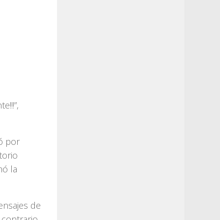
!!!”,
ió por
torio
mó la
mensajes de
 contrario