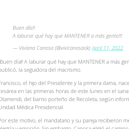
Buen día!!
A laburar qué hay que MANTENER a más gente!!!
— Viviana Canosa (@vivicanosaok)
April 11, 2022
“Buen día!! A laburar qué hay que MANTENER a más gente
publicó, la seguidora del macrismo.
Francisco, el hijo del Presidente y la primera dama, nac
cesárea en las primeras horas de este lunes en el sana
Otamendi, del barrio porteño de Recoleta, según infor
Unidad Médica Presidencial.
Por este motivo, el mandatario y su pareja recibieron 
alegría y emoción. Sin embargo, Canosa eligió el camino