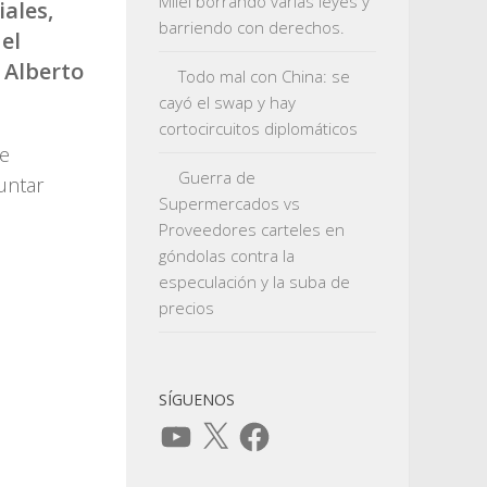
Milei borrando varias leyes y
ales,
barriendo con derechos.
el
 Alberto
Todo mal con China: se
cayó el swap y hay
cortocircuitos diplomáticos
de
Guerra de
untar
Supermercados vs
Proveedores carteles en
góndolas contra la
especulación y la suba de
precios
SÍGUENOS
YouTube
X
Facebook