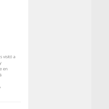
 visitó a
y
e en
á
»