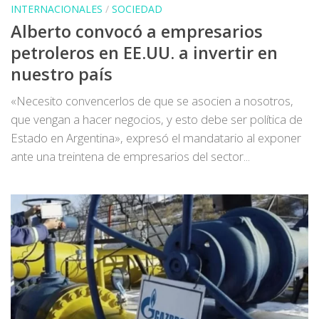
INTERNACIONALES
/
SOCIEDAD
Alberto convocó a empresarios
petroleros en EE.UU. a invertir en
nuestro país
«Necesito convencerlos de que se asocien a nosotros,
que vengan a hacer negocios, y esto debe ser política de
Estado en Argentina», expresó el mandatario al exponer
ante una treintena de empresarios del sector...