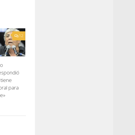
12
go
espondió
 tiene
ral para
ie»