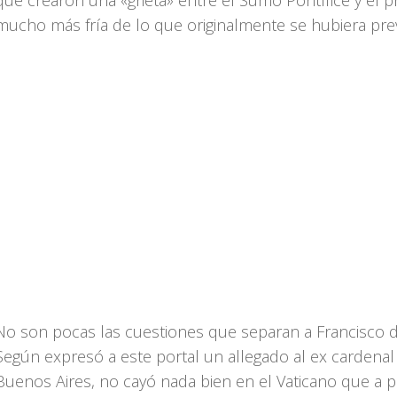
que crearon una «grieta» entre el Sumo Pontífice y el p
mucho más fría de lo que originalmente se hubiera prev
No son pocas las cuestiones que separan a Francisco d
Según expresó a este portal un allegado al ex cardenal
Buenos Aires, no cayó nada bien en el Vaticano que a 