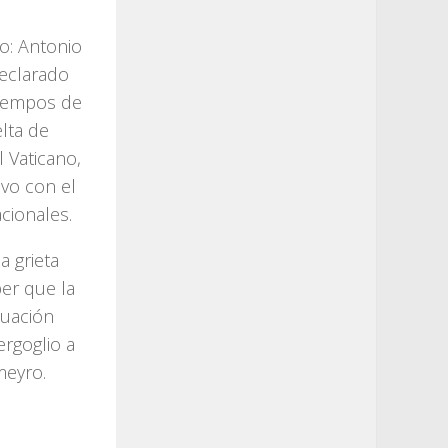
o: Antonio
declarado
tiempos de
lta de
 Vaticano,
vo con el
cionales.
a grieta
er que la
tuación
rgoglio a
meyro.