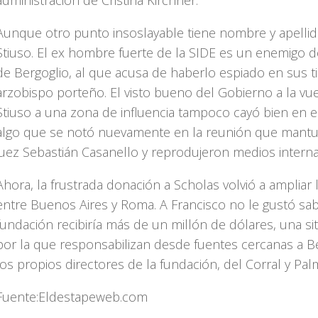
administración de Cristina Kirchner.
Aunque otro punto insoslayable tiene nombre y apellid
Stiuso. El ex hombre fuerte de la SIDE es un enemigo 
de Bergoglio, al que acusa de haberlo espiado en sus 
arzobispo porteño. El visto bueno del Gobierno a la vue
Stiuso a una zona de influencia tampoco cayó bien en el
algo que se notó nuevamente en la reunión que mantu
juez Sebastián Casanello y reprodujeron medios interna
Ahora, la frustrada donación a Scholas volvió a ampliar l
entre Buenos Aires y Roma. A Francisco no le gustó sab
fundación recibiría más de un millón de dólares, una si
por la que responsabilizan desde fuentes cercanas a Be
los propios directores de la fundación, del Corral y Pal
Fuente:Eldestapeweb.com