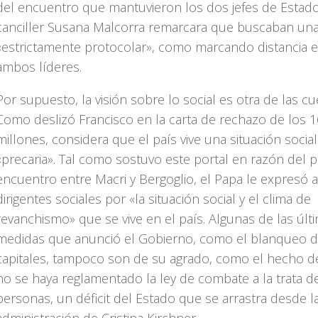
del encuentro que mantuvieron los dos jefes de Estado
canciller Susana Malcorra remarcara que buscaban una
«estrictamente protocolar», como marcando distancia e
ambos líderes.
Por supuesto, la visión sobre lo social es otra de las cu
Como deslizó Francisco en la carta de rechazo de los 1
millones, considera que el país vive una situación social
«precaria». Tal como sostuvo este portal en razón del 
encuentro entre Macri y Bergoglio, el Papa le expresó 
dirigentes sociales por «la situación social y el clima de
revanchismo» que se vive en el país. Algunas de las últ
medidas que anunció el Gobierno, como el blanqueo 
capitales, tampoco son de su agrado, como el hecho 
no se haya reglamentado la ley de combate a la trata d
personas, un déficit del Estado que se arrastra desde l