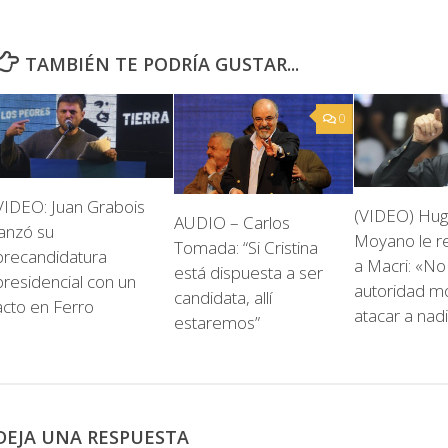
TAMBIÉN TE PODRÍA GUSTAR...
0
VIDEO: Juan Grabois
(VIDEO) Hu
AUDIO – Carlos
lanzó su
Moyano le r
Tomada: “Si Cristina
precandidatura
a Macri: «No
está dispuesta a ser
presidencial con un
autoridad mo
candidata, allí
acto en Ferro
atacar a nad
estaremos”
DEJA UNA RESPUESTA