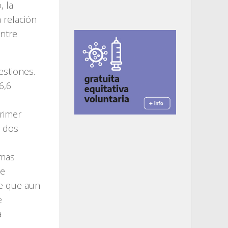
, la
 relación
ntre
estiones.
6,6
primer
a dos
imas
de
de que aun
e
a