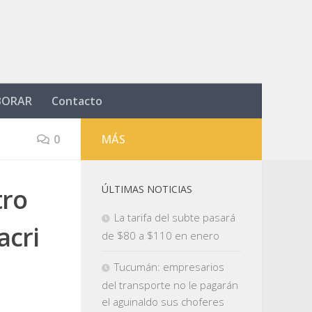
BORAR
Contacto
0
MÁS
tro
ÚLTIMAS NOTICIAS
La tarifa del subte pasará
acri
de $80 a $110 en enero
Tucumán: empresarios
del transporte no le pagarán
el aguinaldo sus choferes