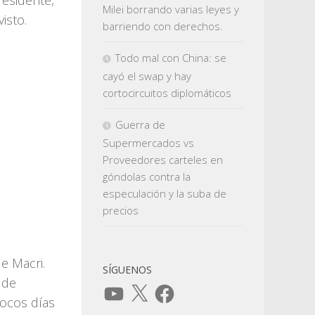
residente,
Milei borrando varias leyes y
isto.
barriendo con derechos.
Todo mal con China: se
cayó el swap y hay
cortocircuitos diplomáticos
Guerra de
Supermercados vs
Proveedores carteles en
góndolas contra la
especulación y la suba de
precios
e Macri.
SÍGUENOS
 de
YouTube
X
Facebook
pocos días