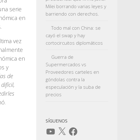
ora
Milei borrando varias leyes y
una serie
barriendo con derechos.
onómica en
.
Todo mal con China: se
cayó el swap y hay
ltima vez
cortocircuitos diplomáticos
inalmente
Guerra de
onómica en
Supermercados vs
os y
Proveedores carteles en
das de
góndolas contra la
fícil,
especulación y la suba de
dirles
precios
mó.
SÍGUENOS
YouTube
X
Facebook