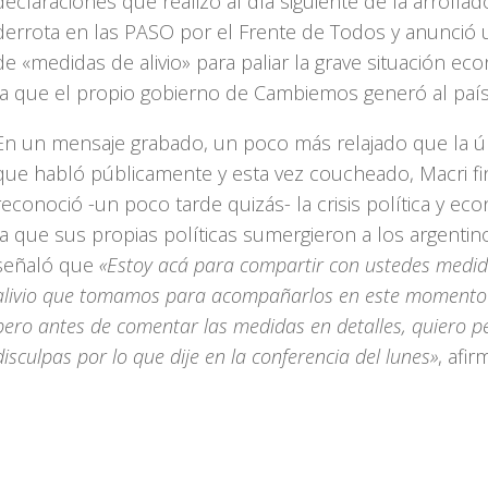
declaraciones que realizó al día siguiente de la arrollad
derrota en las PASO por el Frente de Todos y anunció 
de «medidas de alivio» para paliar la grave situación ec
la que el propio gobierno de Cambiemos generó al país
En un mensaje grabado, un poco más relajado que la ú
que habló públicamente y esta vez coucheado, Macri f
reconoció -un poco tarde quizás- la crisis política y ec
la que sus propias políticas sumergieron a los argentin
señaló que
«Estoy acá para compartir con ustedes medi
alivio que tomamos para acompañarlos en este momento di
pero antes de comentar las medidas en detalles, quiero pe
disculpas por lo que dije en la conferencia del lunes»
, afir