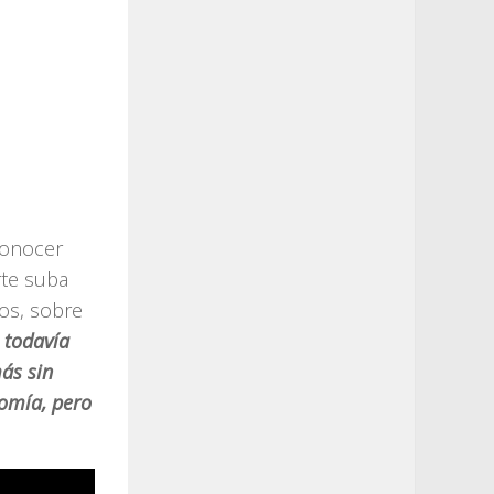
conocer
rte suba
nos, sobre
 todavía
ás sin
nomía, pero