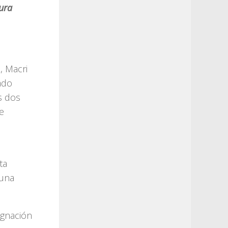
ura
, Macri
ado
s dos
e
ta
 una
ignación