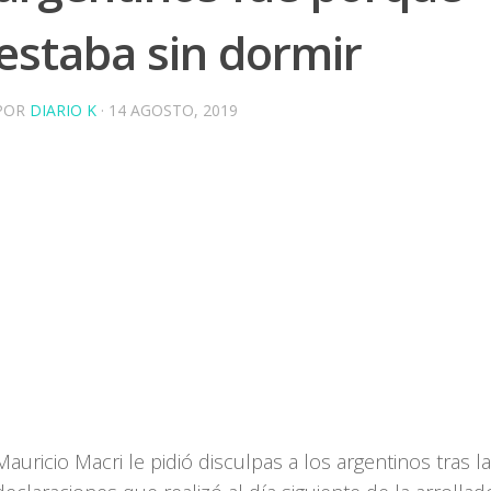
estaba sin dormir
POR
DIARIO K
·
14 AGOSTO, 2019
Mauricio Macri le pidió disculpas a los argentinos tras l