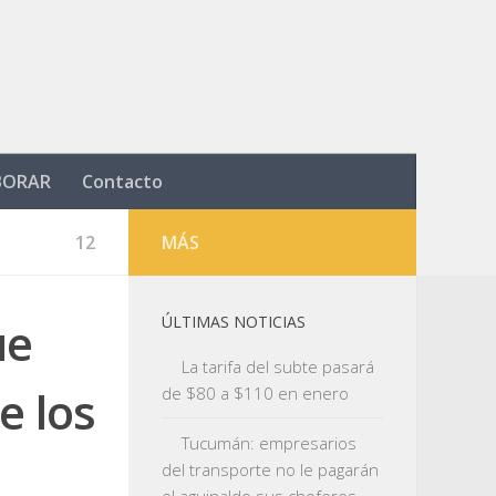
BORAR
Contacto
12
MÁS
ue
ÚLTIMAS NOTICIAS
La tarifa del subte pasará
e los
de $80 a $110 en enero
Tucumán: empresarios
del transporte no le pagarán