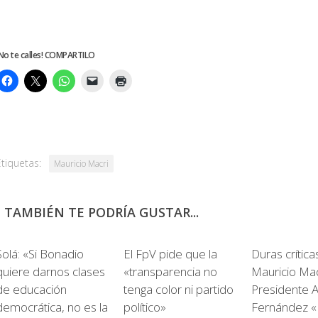
No te calles! COMPARTILO
Etiquetas:
Mauricio Macri
TAMBIÉN TE PODRÍA GUSTAR...
0
0
Solá: «Si Bonadio
El FpV pide que la
Duras crítica
quiere darnos clases
«transparencia no
Mauricio Mac
de educación
tenga color ni partido
Presidente A
democrática, no es la
político»
Fernández «