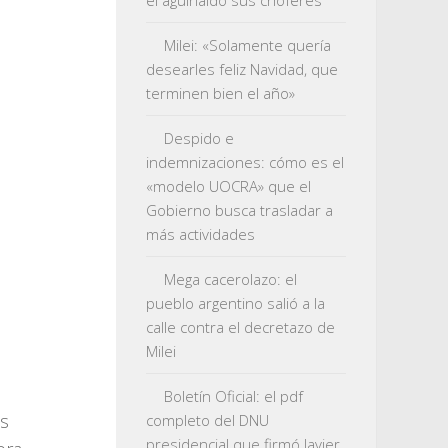
el aguinaldo sus choferes
Milei: «Solamente quería
desearles feliz Navidad, que
terminen bien el año»
Despido e
indemnizaciones: cómo es el
«modelo UOCRA» que el
Gobierno busca trasladar a
más actividades
Mega cacerolazo: el
pueblo argentino salió a la
calle contra el decretazo de
Milei
Boletín Oficial: el pdf
as
completo del DNU
presidencial que firmó Javier