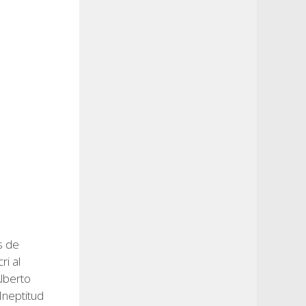
s de
ri al
lberto
Ineptitud