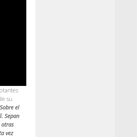
votantes
de su
Sobre el
í. Sepan
 otras
ta vez