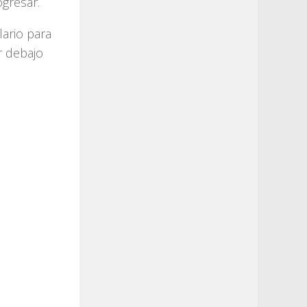
gresar.
lario para
r debajo