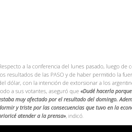
Respecto a la conferencia del lunes pasado, luego de 
los resultados de las PASO y de haber permitido la fue
del dólar, con la intención de extorsionar a los argenti
todo a sus votantes, aseguró que
«Dudé hacerla porque
estaba muy afectado por el resultado del domingo. Adem
dormir y triste por las consecuencias que tuvo en la eco
prioricé atender a la prensa»
, indicó.