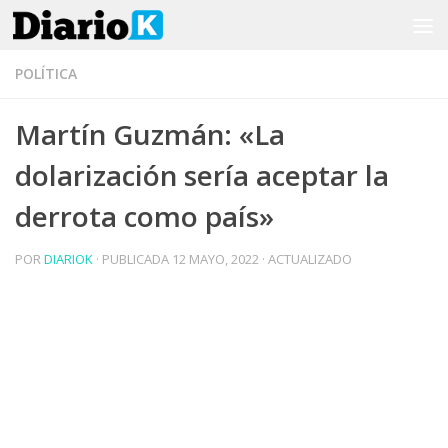
Saltar al contenido
POLÍTICA
Martín Guzmán: «La
dolarización sería aceptar la
derrota como país»
POR
DIARIOK
· PUBLICADA
12 MAYO, 2022
· ACTUALIZADO