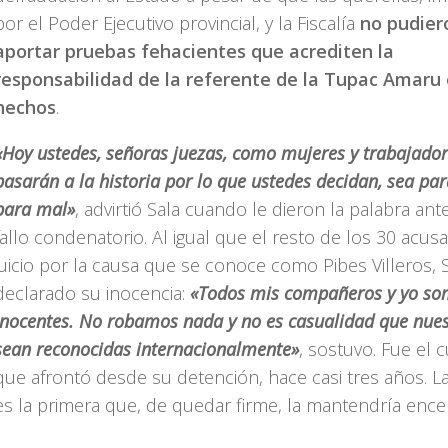
por el Poder Ejecutivo provincial, y la Fiscalía
no pudier
aportar pruebas fehacientes que acrediten la
responsabilidad de la referente de la Tupac Amaru
hechos
.
«Hoy ustedes, señoras juezas, como mujeres y trabajador
pasarán a la historia por lo que ustedes decidan, sea par
para mal»
, advirtió Sala cuando le dieron la palabra ant
fallo condenatorio. Al igual que el resto de los 30 acus
juicio por la causa que se conoce como Pibes Villeros, 
declarado su inocencia:
«Todos mis compañeros y yo s
inocentes. No robamos nada y no es casualidad que nues
sean reconocidas internacionalmente»
, sostuvo. Fue el c
que afrontó desde su detención, hace casi tres años. 
es la primera que, de quedar firme, la mantendría ence