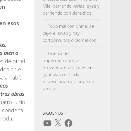
Milei borrando varias leyes y
on
barriendo con derechos.
 en esos
Todo mal con China: se
cayó el swap y hay
cortocircuitos diplomáticos
as,
a bien o
Guerra de
Supermercados vs
es de oír el
Proveedores carteles en
ados en el
góndolas contra la
Sala había
especulación y la suba de
omos
precios
tras obras
uatro juicio
La condena
SÍGUENOS
rrada.
YouTube
X
Facebook