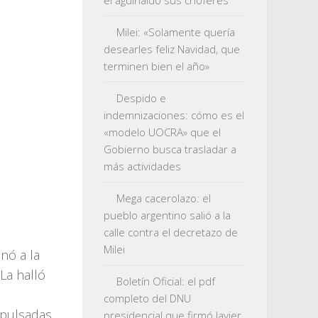
el aguinaldo sus choferes
Milei: «Solamente quería
desearles feliz Navidad, que
terminen bien el año»
Despido e
indemnizaciones: cómo es el
«modelo UOCRA» que el
Gobierno busca trasladar a
más actividades
Mega cacerolazo: el
pueblo argentino salió a la
calle contra el decretazo de
Milei
nó a la
 La halló
Boletín Oficial: el pdf
completo del DNU
mpulsadas
presidencial que firmó Javier