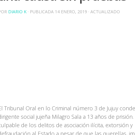
POR
DIARIO K
· PUBLICADA
14 ENERO, 2019
· ACTUALIZADO
El Tribunal Oral en lo Criminal número 3 de Jujuy conde
dirigente social jujeña Milagro Sala a 13 años de prisión.
culpable de los delitos de asociación ilícita, extorsión y
defraudación al Estado a pesar de que las querellas, i