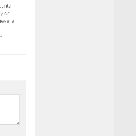
punta
 y de
eve la
ón
»