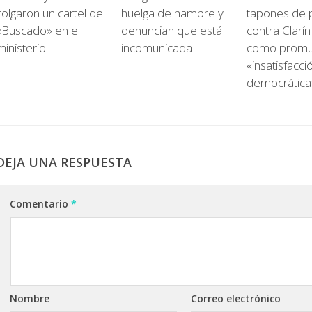
colgaron un cartel de
huelga de hambre y
tapones de 
«Buscado» en el
denuncian que está
contra Clarín
ministerio
incomunicada
como promu
«insatisfacci
democrática
DEJA UNA RESPUESTA
Comentario
*
Nombre
Correo electrónico