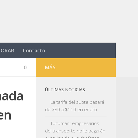
BORAR
Contacto
0
MÁS
nada
ÚLTIMAS NOTICIAS
La tarifa del subte pasará
en
de $80 a $110 en enero
Tucumán: empresarios
del transporte no le pagarán