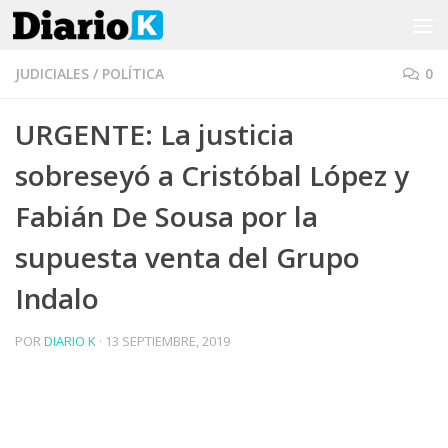
Saltar al contenido
JUDICIALES
/
POLÍTICA
0
URGENTE: La justicia
sobreseyó a Cristóbal López y
Fabián De Sousa por la
supuesta venta del Grupo
Indalo
POR
DIARIO K
·
13 SEPTIEMBRE, 2019