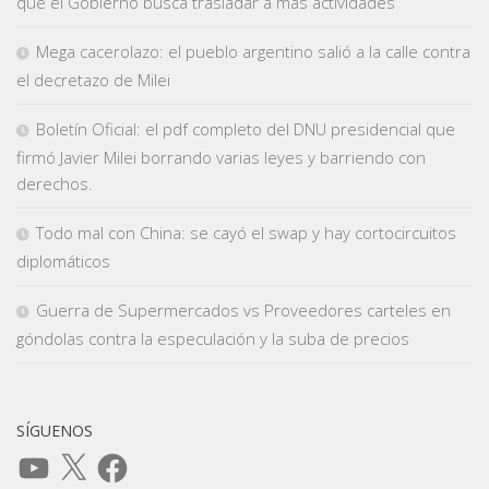
que el Gobierno busca trasladar a más actividades
Mega cacerolazo: el pueblo argentino salió a la calle contra
el decretazo de Milei
Boletín Oficial: el pdf completo del DNU presidencial que
firmó Javier Milei borrando varias leyes y barriendo con
derechos.
Todo mal con China: se cayó el swap y hay cortocircuitos
diplomáticos
Guerra de Supermercados vs Proveedores carteles en
góndolas contra la especulación y la suba de precios
SÍGUENOS
YouTube
X
Facebook