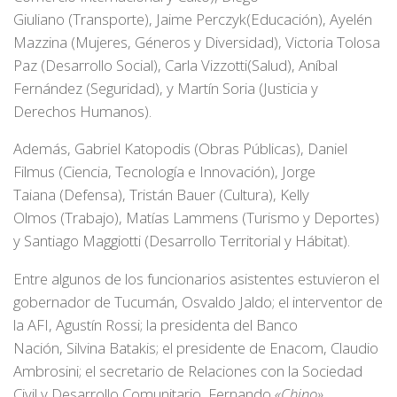
Giuliano (Transporte), Jaime Perczyk(Educación), Ayelén
Mazzina (Mujeres, Géneros y Diversidad), Victoria Tolosa
Paz (Desarrollo Social), Carla Vizzotti(Salud), Aníbal
Fernández (Seguridad), y Martín Soria (Justicia y
Derechos Humanos).
Además, Gabriel Katopodis (Obras Públicas), Daniel
Filmus (Ciencia, Tecnología e Innovación), Jorge
Taiana (Defensa), Tristán Bauer (Cultura), Kelly
Olmos (Trabajo), Matías Lammens (Turismo y Deportes)
y Santiago Maggiotti (Desarrollo Territorial y Hábitat).
Entre algunos de los funcionarios asistentes estuvieron el
gobernador de Tucumán, Osvaldo Jaldo; el interventor de
la AFI, Agustín Rossi; la presidenta del Banco
Nación, Silvina Batakis; el presidente de Enacom, Claudio
Ambrosini; el secretario de Relaciones con la Sociedad
Civil y Desarrollo Comunitario, Fernando
«Chino»