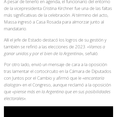
A pesar de tenerlo en agenda, el funcionario del entorno
de la vicepresidenta Cristina Kirchner fue una de las faltas
más significativas de la celebración. Al término del acto,
Massa ingresó a Casa Rosada para almorzar junto al
mandatario.
Allí el jefe de Estado destacó los logros de su gestión y
también se refirió a las elecciones de 2023.
«Vamos a
ganar unidos y por el bien de la Argentina»,
señaló.
Por otro lado, envió un mensaje de cara a la oposición
tras lamentar el cortocircuito en la Cámara de Diputados
con Juntos por el Cambio y afirmó que le
«encantaría
dialogar»
en el Congreso, aunque reclamó a la oposición
que
«piense más en la Argentina que en sus posibilidades
electorales».