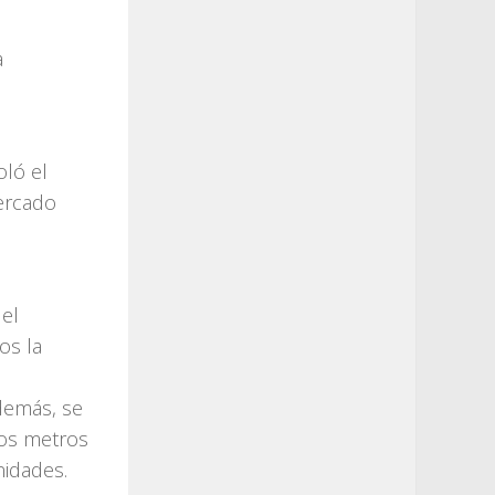
a
oló el
Mercado
 el
os la
además, se
dos metros
nidades.