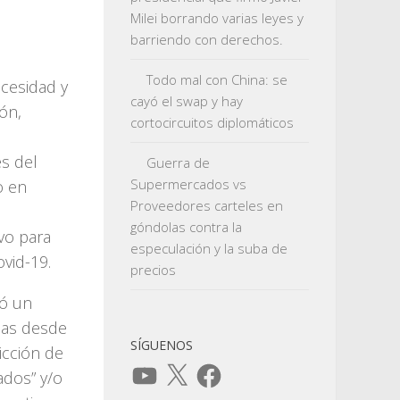
Milei borrando varias leyes y
barriendo con derechos.
Todo mal con China: se
cesidad y
cayó el swap y hay
ón,
cortocircuitos diplomáticos
s del
Guerra de
Supermercados vs
o en
Proveedores carteles en
góndolas contra la
vo para
especulación y la suba de
ovid-19.
precios
có un
adas desde
SÍGUENOS
ricción de
YouTube
X
Facebook
ados” y/o