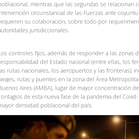
poblacional, mientras que las segundas se relacionan c
intervención circunstancial de las Fuerzas ante coyunt
requieren su colaboración, sobre todo por requerimie
autoridades jurisdiccionales.
Los controles fijos, además de responder a las zonas 
responsabilidad del Estado nacional (entre ellas, los fer
las rutas nacionales, los aeropuertos y las fronteras), i
peajes, rutas y puentes en la zona del Área Metropolit
Buenos Aires (AMBA), lugar de mayor concentración de
contagios de esta nueva fase de la pandemia del Covid-
mayor densidad poblacional del país.