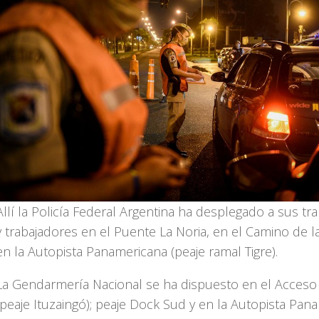
Allí la Policía Federal Argentina ha desplegado a sus tr
y trabajadores en el Puente La Noria, en el Camino de la
en la Autopista Panamericana (peaje ramal Tigre).
La Gendarmería Nacional se ha dispuesto en el Acceso
(peaje Ituzaingó); peaje Dock Sud y en la Autopista Pan