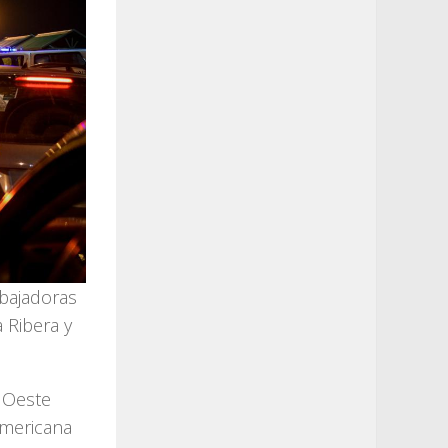
abajadoras
 Ribera y
 Oeste
americana