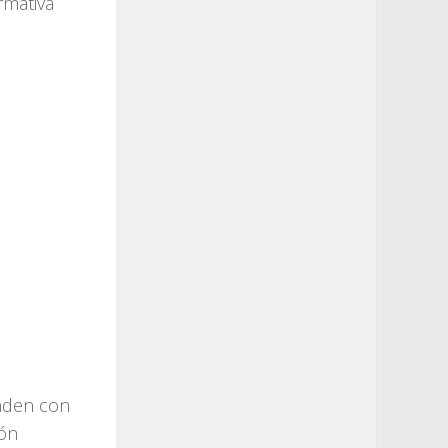
rmativa
onden con
ión