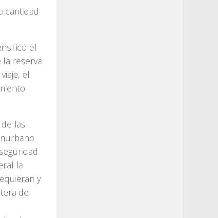
a cantidad
nsificó el
 la reserva
iaje, el
amiento
 de las
conurbano
 seguridad
ral la
requieran y
rtera de