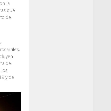
on la
uras que
nto de
de
rocarriles,
ncluyen
ana de
 los
19 y de