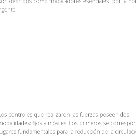
son definidos como “trabajadores esenciales” por la no
vigente.
Los controles que realizaron las fuerzas poseen dos
modalidades: fijos y móviles. Los primeros se corresp
lugares fundamentales para la reducción de la circulac