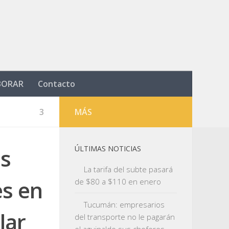
BORAR
Contacto
3
MÁS
as
ÚLTIMAS NOTICIAS
La tarifa del subte pasará
es en
de $80 a $110 en enero
Tucumán: empresarios
lar
del transporte no le pagarán