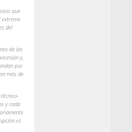
vicio que
d extreme
es del
nto de las
oncesión y,
pondan por
ran más de
 técnico-
os y cada
toriamente
upción es