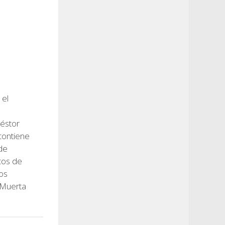
 el
éstor
 contiene
de
cos de
os
 Muerta