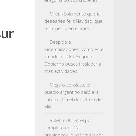
el aguinaldo sus choferes
Milei: «Solamente quería
desearles feliz Navidad, que
sur
terminen bien el año»
Despido e
indemnizaciones: cómo es el
«modelo UOCRA» que el
Gobierno busca trasladar a
más actividades
Mega cacerolazo: el
pueblo argentino salió a la
calle contra el decretazo de
Milei
Boletín Oficial: el pdf
completo del DNU
presidencial que firmó Javier