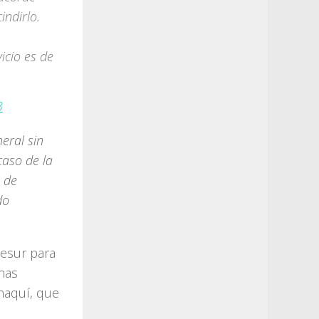
indirlo.
icio es de
3
eral sin
caso de la
s de
do
desur para
onas
chaquí, que