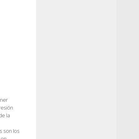
hner
resión
de la
 son los
 en