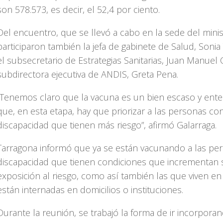
son 578.573, es decir, el 52,4 por ciento.
Del encuentro, que se llevó a cabo en la sede del minis
participaron también la jefa de gabinete de Salud, Sonia
el subsecretario de Estrategias Sanitarias, Juan Manuel Ca
subdirectora ejecutiva de ANDIS, Greta Pena.
“Tenemos claro que la vacuna es un bien escaso y en
que, en esta etapa, hay que priorizar a las personas co
discapacidad que tienen más riesgo”, afirmó Galarraga.
Tarragona informó que ya se están vacunando a las pe
discapacidad que tienen condiciones que incrementan 
exposición al riesgo, como así también las que viven e
están internadas en domicilios o instituciones.
Durante la reunión, se trabajó la forma de ir incorpora