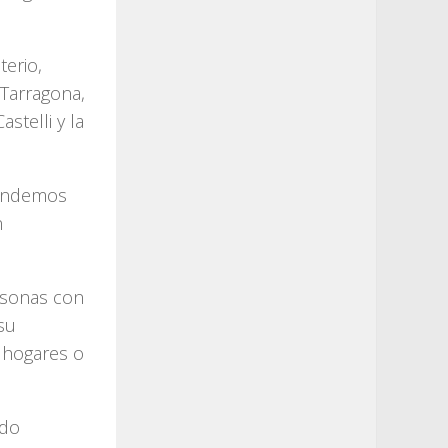
terio,
 Tarragona,
stelli y la
tendemos
n
rsonas con
su
n hogares o
ndo