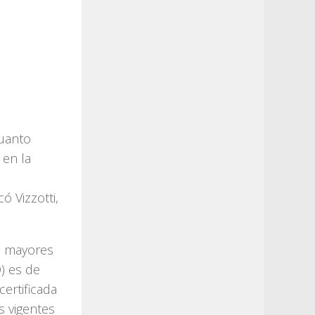
cuanto
 en la
ó Vizzotti,
de mayores
) es de
ertificada
s vigentes