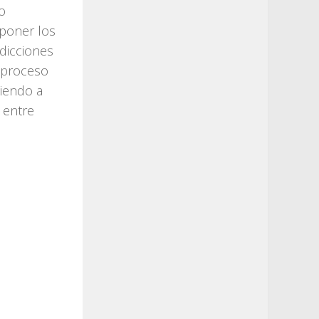
o
 poner los
sdicciones
l proceso
diendo a
, entre