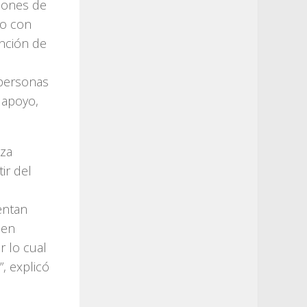
iones de
vo con
nción de
 personas
 apoyo,
iza
ir del
entan
nen
 lo cual
, explicó