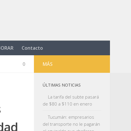
BORAR
Contacto
0
MÁS
ÚLTIMAS NOTICIAS
La tarifa del subte pasará
s
de $80 a $110 en enero
Tucumán: empresarios
dad
del transporte no le pagarán