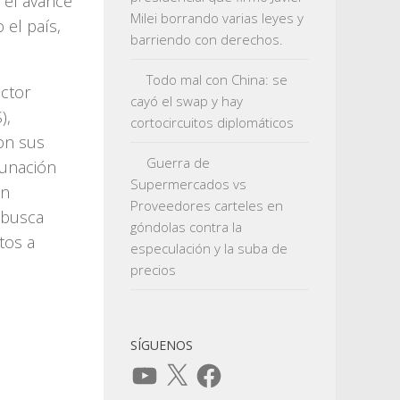
 el avance
Milei borrando varias leyes y
 el país,
barriendo con derechos.
Todo mal con China: se
ector
cayó el swap y hay
),
cortocircuitos diplomáticos
on sus
Guerra de
cunación
Supermercados vs
an
Proveedores carteles en
 busca
góndolas contra la
tos a
especulación y la suba de
precios
SÍGUENOS
YouTube
X
Facebook