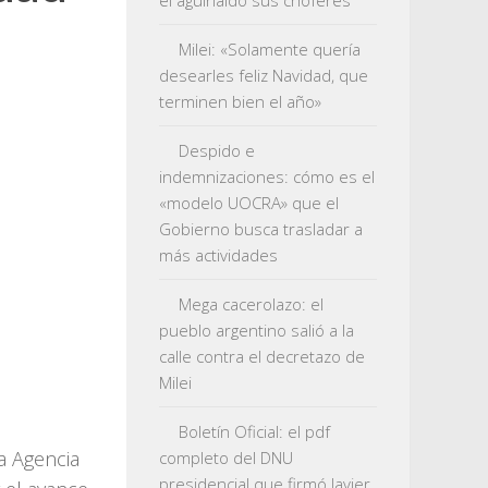
el aguinaldo sus choferes
Milei: «Solamente quería
desearles feliz Navidad, que
terminen bien el año»
Despido e
indemnizaciones: cómo es el
«modelo UOCRA» que el
Gobierno busca trasladar a
más actividades
Mega cacerolazo: el
pueblo argentino salió a la
calle contra el decretazo de
Milei
Boletín Oficial: el pdf
la Agencia
completo del DNU
presidencial que firmó Javier