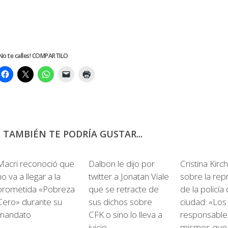
No te calles! COMPARTILO
TAMBIÉN TE PODRÍA GUSTAR...
0
43
Macri reconoció que
Dalbon le dijo por
Cristina Kirc
no va a llegar a la
twitter a Jonatan Viale
sobre la rep
prometida «Pobreza
que se retracte de
de la policía 
Cero» durante su
sus dichos sobre
ciudad: «Los
mandato
CFK o sino lo lleva a
responsables
juicio
mismos que