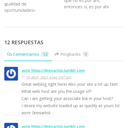
que no es por ahí,
igualdad de
entonces sí, es por ahí
oportunidades»
12 RESPUESTAS
Comentarios
12
Pingbacks
0
asmr https://0mniartist.tumblr.com
10 abril, 2021 a las 3:07 pm
Great weblog right here! Also your site a lot up fast!
What web host are you the usage of?
Can I am getting your associate link in your host?
I desire my website loaded up as quickly as yours lol
asmr 0mniartist
asmr https://0mniartist.tumblr.com