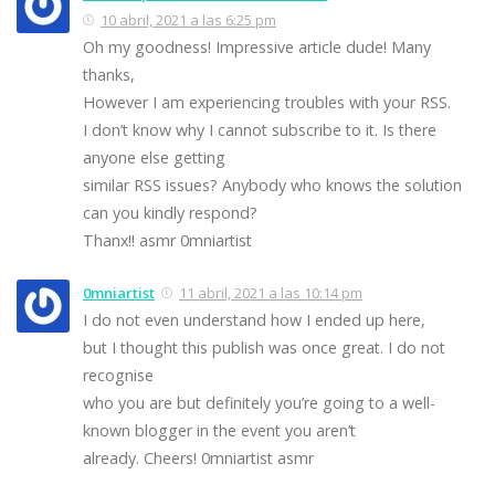
10 abril, 2021 a las 6:25 pm
Oh my goodness! Impressive article dude! Many
thanks,
However I am experiencing troubles with your RSS.
I don’t know why I cannot subscribe to it. Is there
anyone else getting
similar RSS issues? Anybody who knows the solution
can you kindly respond?
Thanx!! asmr 0mniartist
0mniartist
11 abril, 2021 a las 10:14 pm
I do not even understand how I ended up here,
but I thought this publish was once great. I do not
recognise
who you are but definitely you’re going to a well-
known blogger in the event you aren’t
already. Cheers! 0mniartist asmr