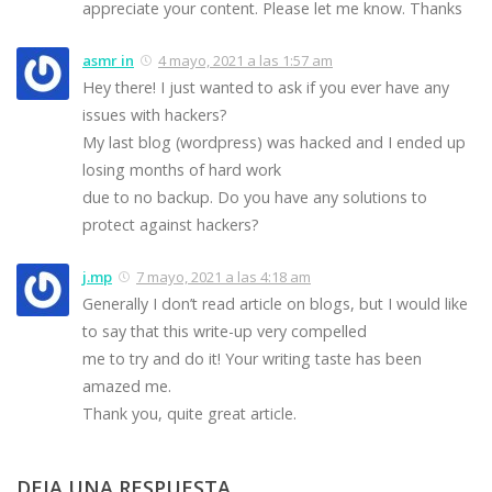
appreciate your content. Please let me know. Thanks
asmr in
4 mayo, 2021 a las 1:57 am
Hey there! I just wanted to ask if you ever have any
issues with hackers?
My last blog (wordpress) was hacked and I ended up
losing months of hard work
due to no backup. Do you have any solutions to
protect against hackers?
j.mp
7 mayo, 2021 a las 4:18 am
Generally I don’t read article on blogs, but I would like
to say that this write-up very compelled
me to try and do it! Your writing taste has been
amazed me.
Thank you, quite great article.
DEJA UNA RESPUESTA